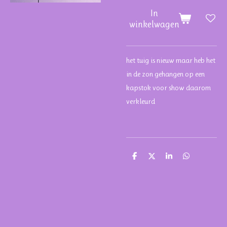
In
winkelwagen
het tuig is nieuw maar heb het
in de zon gehangen op een
kapstok voor show daarom
verkleurd
D
D
S
D
e
e
h
e
l
e
a
l
e
l
r
e
n
e
n