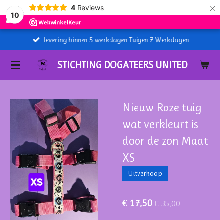
×
4
Reviews
10
levering binnen 5 werkdagen Tuigen 7 Werkdagen
STICHTING DOGATEERS UNITED
Nieuw Roze tuig
wat verkleurt is
door de zon Maat
XS
Uitverkoop
€ 17,50
€ 35,00