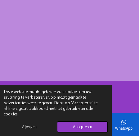
Deze website maakt gebruik van cookies om uw
ervaring te verbeteren en op maat gemaakte
Delen
Deel
Share
Delen
advertenties weer te geven. Door op ‘Accepteren’ te
© 2025 - 2026 Stichting Dogateers United
klikken, gaat u akkoord met het gebruik van alle
cookies.
Powered by
JouwWeb
Afwijzen
Accepteren
E-mailadres
Telefoonnummer
Kaart
Facebook
WhatsApp