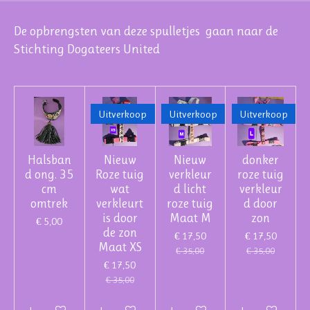
De opbrengsten van deze spulletjes gaan naar de
Stichting Dogateers United
Uitverkoop
Uitverkoop
Uitverkoop
Halsban
Nieuw
Nieuw
donker
d ong. 35
Roze tuig
verkleur
roze tuig
cm
wat
d licht
verkleur
omtrek
verkleurt
roze tuig
d door
is door
Maat M
zon
€ 5,00
de zon
€ 17,50
€ 17,50
Maat XS
€ 35,00
€ 35,00
€ 17,50
€ 35,00