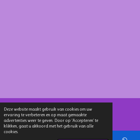
Deze website maakt gebruik van cookies om uw
ervaring te verbeteren en op maat gemaakte
Delen
Deel
Share
Delen
advertenties weer te geven. Door op ‘Accepteren’ te
© 2025 - 2026 Stichting Dogateers United
klikken, gaat u akkoord met het gebruik van alle
cookies.
Powered by
JouwWeb