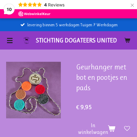
×
4
Reviews
10
levering binnen 5 werkdagen Tuigen 7 Werkdagen
STICHTING DOGATEERS UNITED
Geurhanger met
bot en pootjes en
pads
€ 9,95
In
winkelwagen