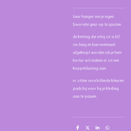
Geur hanger om je eigen
favoriete geur op te spuiten
de ketting die erbij zit is 60
cm lang en kan eventueel
afgeknipt worden als je hem
korter wil maken er zit een
koppelsluiting aan
er zitten verschillende kleuren
pads bij voor bij je kleding
aan te passen
D
D
S
D