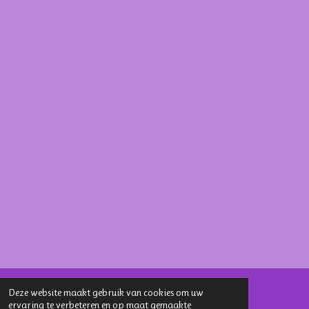
Deze website maakt gebruik van cookies om uw
ervaring te verbeteren en op maat gemaakte
Delen
Deel
Share
Delen