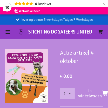
×
4
Reviews
10
levering binnen 5 werkdagen Tuigen 7 Werkdagen
STICHTING DOGATEERS UNITED
Actie artikel 4
oktober
€ 0,00
In
winkelwagen