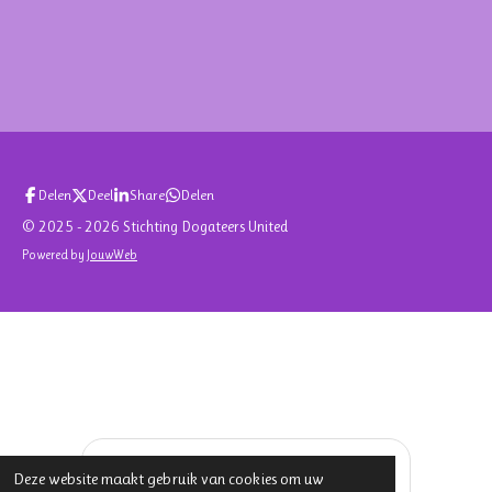
Delen
Deel
Share
Delen
© 2025 - 2026 Stichting Dogateers United
Powered by
JouwWeb
Deze website maakt gebruik van cookies om uw