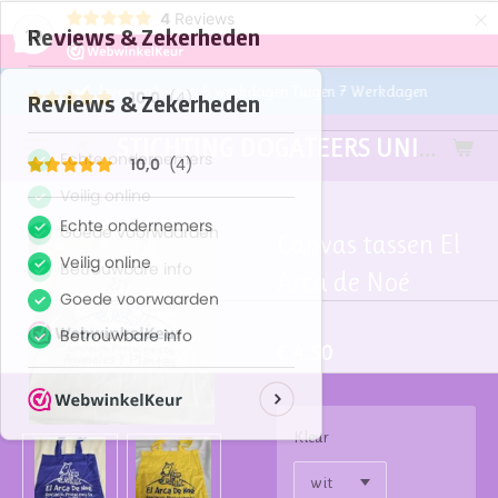
×
4
Reviews
10
levering binnen 5 werkdagen Tuigen 7 Werkdagen
STICHTING DOGATEERS UNITED
Canvas tassen El
Arca de Noé
€ 4,50
Kleur