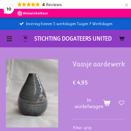
×
4
Reviews
10
levering binnen 5 werkdagen Tuigen 7 Werkdagen
STICHTING DOGATEERS UNITED
Vaasje aardewerk
€ 4,95
In
winkelwagen
Kleur: grijs