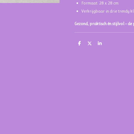
Formaat: 28 x 28 cm
Verkrijgbaar in drie trendy k
Gezond, praktisch én stijlvol – de
D
D
S
e
e
h
l
e
a
e
l
r
n
e