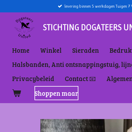
levering binnen 5 werkdagen Tuigen 
Ga
direct
naar
STICHTING DOGATEERS U
de
hoofdinhoud
Home
Winkel
Sieraden
Bedrukt
Halsbanden, Anti ontsnappingstuig, lij
Privacybeleid
Contact 📧
Algeme
Shoppen maar