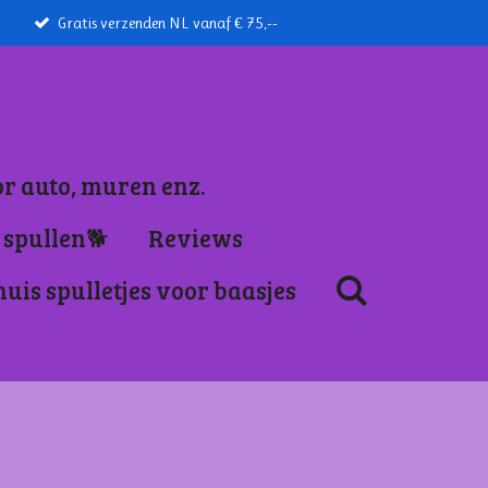
Gratis verzenden NL vanaf € 75,--
or auto, muren enz.
 spullen🐕
Reviews
huis spulletjes voor baasjes