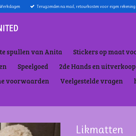
7 Werkdagen
Terugzenden na mail, retourkosten voor eigen rekening
NITED
e spullen van Anita
Stickers op maat vo
nen
Speelgoed
2de Hands en uitverkoop
ne voorwaarden
Veelgestelde vragen
Likmatten