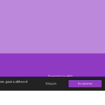
Powered by
JouwWeb
kken, gaat u akkoord
Afwijzen
Accepteren