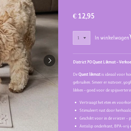
€ 12,95
In winkelwagen
District 70 Quest Likmat – Verk
De
Quest likmat
is ideaal voor ho
gebruiken. Smeer er natvoer, yog
likken – goed voor de spijsverterin
Vertraagt het eten en voorko
Stimuleert rust door herhaalde
Geschikt voor in de vriezer – 
Antislip onderkant, BPA-vrij 