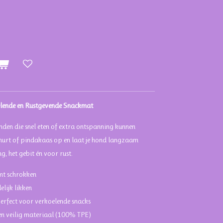
oelende en Rustgevende Snackmat
nden die snel eten of extra ontspanning kunnen
hurt of pindakaas op en laat je hond langzaam
g, het gebit én voor rust.
mt schrokken
lijk likken
perfect voor verkoelende snacks
en veilig materiaal (100% TPE)