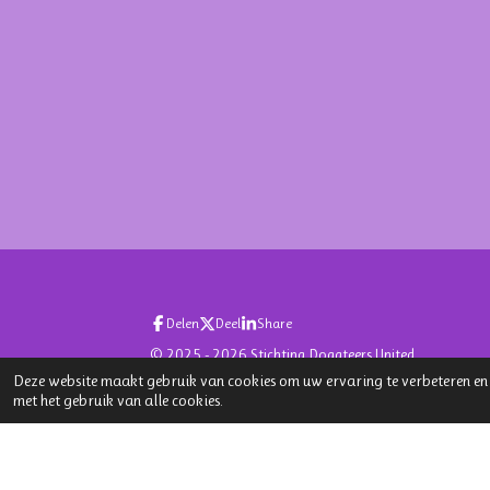
Delen
Deel
Share
© 2025 - 2026 Stichting Dogateers United
Deze website maakt gebruik van cookies om uw ervaring te verbeteren en
met het gebruik van alle cookies.