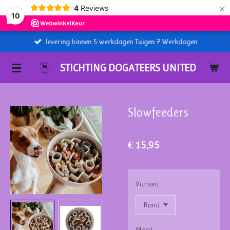
×
4
Reviews
10
levering binnen 5 werkdagen Tuigen 7 Werkdagen
STICHTING DOGATEERS UNITED
Slowfeeders
€ 15,95
Variant
Maat